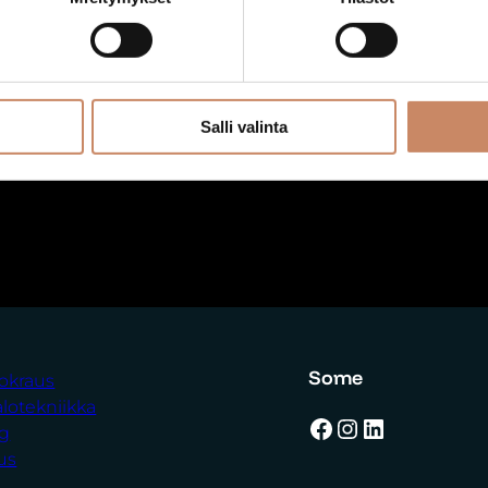
Ääni:
Ääni: DJ deck
Ääni: 
änentoistopaketti
mikr
125,00
€
iso
50
Lisää ostoskoriin
Salli valinta
220,00
€
Lisää os
Lisää ostoskoriin
Some
uokraus
alotekniikka
Facebook
Instagram
LinkedIn
ng
us