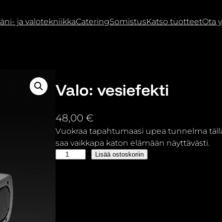
äni- ja valotekniikka
Catering
Somistus
Katso tuotteet
Ota y
Valo: vesiefekti
48,00
€
Vuokraa tapahtumaasi upea tunnelma tällä v
saa vaikkapa katon elämään näyttävästi.
V
Lisää ostoskoriin
a
l
o
:
v