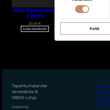
Ääni: 8 kanavainen
Ääni:
mikseri
Äänentoistopaketti
Ä
20,00
€
140,00
€
Kiellä
Lisää ostoskoriin
Lisää ostoskoriin
Tapahtumatarvike
Astiav
Venteläntie 8
Ääni- v
08500 Lohja
Cateri
Somist
Groomi Oy