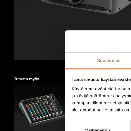
Suostumus
Tutustu myös
Tämä sivusto käyttää eväste
Käytämme evästeitä tarjoama
ja kävijämäärämme analysoim
kumppaneillemme tietoja siitä
olet antanut heille tai joita o
Suostumuksen
Välttämätön
valinta