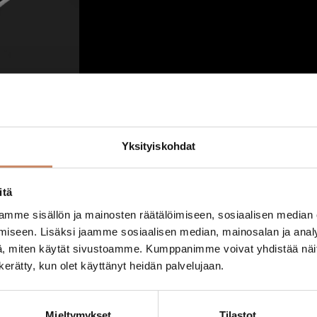
e
s
i
e
f
e
k
t
i
Yksityiskohdat
m
ä
ä
itä
r
mme sisällön ja mainosten räätälöimiseen, sosiaalisen median
ä
iseen. Lisäksi jaamme sosiaalisen median, mainosalan ja analy
, miten käytät sivustoamme. Kumppanimme voivat yhdistää näitä t
n kerätty, kun olet käyttänyt heidän palvelujaan.
Mieltymykset
Tilastot