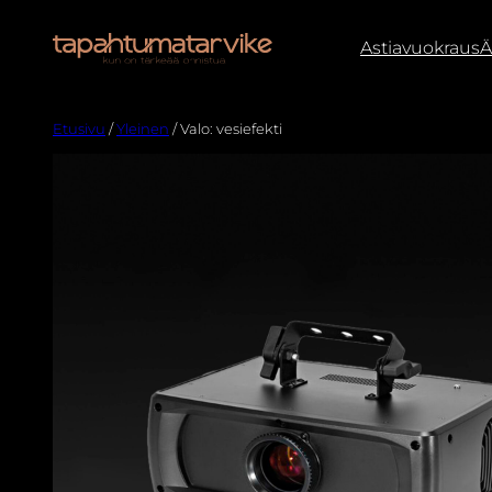
Astiavuokraus
Ä
Etusivu
/
Yleinen
/ Valo: vesiefekti