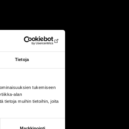
Tietoja
 ominaisuuksien tukemiseen
tiikka-alan
ietoja muihin tietoihin, joita
Markkinointi