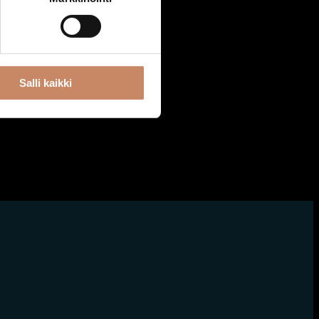
Langaton
ofoni
,00
€
Salli kaikki
toskoriin