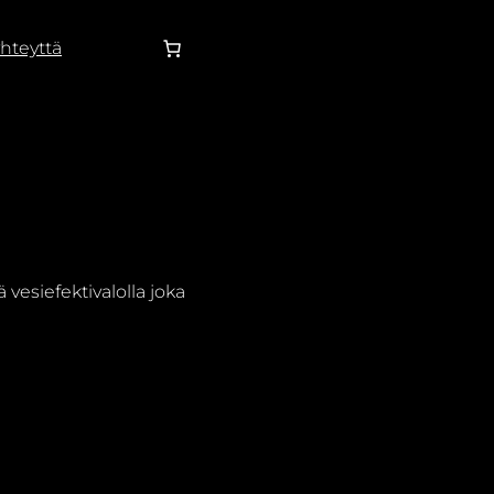
hteyttä
esiefektivalolla joka