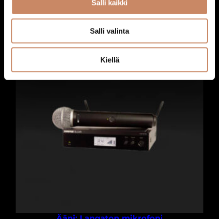
Salli kaikki
125,00
€
Lisää ostoskoriin
Salli valinta
Kiellä
Ääni: Langaton mikrofoni