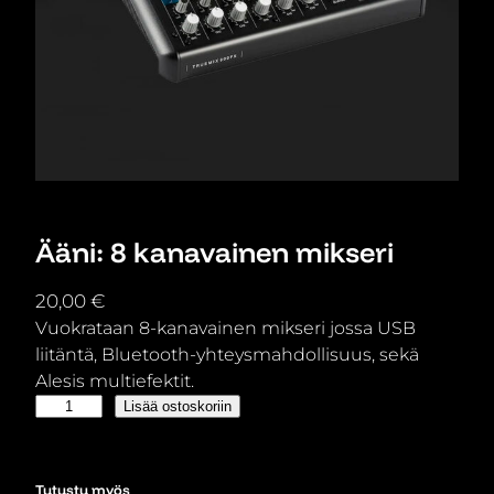
Ääni: 8 kanavainen mikseri
20,00
€
Vuokrataan 8-kanavainen mikseri jossa USB
liitäntä, Bluetooth-yhteysmahdollisuus, sekä
Alesis multiefektit.
Ä
Lisää ostoskoriin
ä
n
i
Tutustu myös