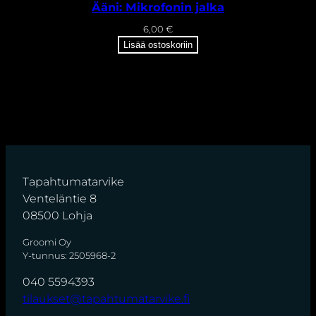
Ääni: Mikrofonin jalka
6,00
€
Lisää ostoskoriin
Tapahtumatarvike
Venteläntie 8
08500 Lohja
Groomi Oy
Y-tunnus: 2505968-2
040 5594393
tilaukset@tapahtumatarvike.fi