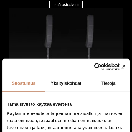
i
Lisää ostoskoriin
m
ä
ä
r
ä
Suostumus
Yksityiskohdat
Tietoja
Tämä sivusto käyttää evästeitä
Käytämme evästeitä tarjoamamme sisällön ja mainosten
räätälöimiseen, sosiaalisen median ominaisuuksien
Ääni: Äänentoistopaketti iso
tukemiseen ja kävijämäärämme analysoimiseen. Lisäksi