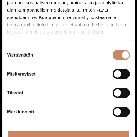
220,00
€
jaamme sosiaalisen median, mainosalan ja analytiikka-
Lisää ostoskoriin
alan kumppaneillemme tietoja siitä, miten käytät
sivustoamme. Kumppanimme voivat yhdistää näitä
tietoja muihin tietoihin, joita olet antanut heille tai joita on
kerätty, kun olet käyttänyt heidän palvelujaan.
Suostumuksen
Välttämätön
valinta
Mieltymykset
Tilastot
Markkinointi
Ääni: DJ deck