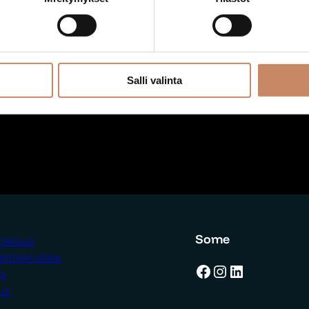
a
Ääni:
Ääni: DJ deck
Ääni: 
l
änentoistopaketti
mikr
l
125,00
€
iso
a
50
Lisää ostoskoriin
m
Salli valinta
220,00
€
Lisää os
ä
Lisää ostoskoriin
ä
r
ä
Some
uokraus
alotekniikka
Facebook
Instagram
LinkedIn
ng
us