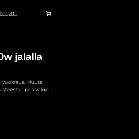
hteyttä
0w jalalla
en vuokraus. Muuta
J pisteestä upea valojen