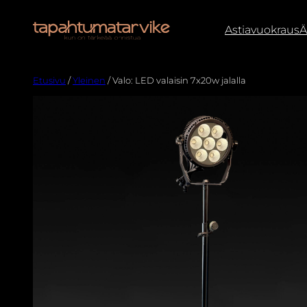
Astiavuokraus
Ä
Etusivu
/
Yleinen
/ Valo: LED valaisin 7x20w jalalla