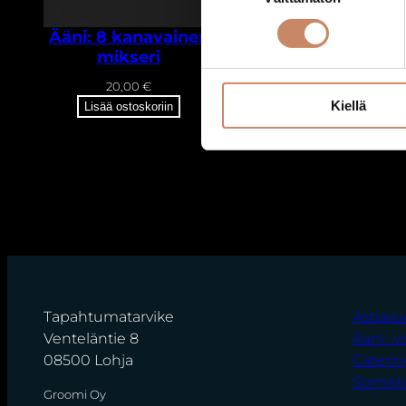
Ääni: 8 kanavainen
Ääni:
mikseri
Äänentoistopaketti
Ä
20,00
€
140,00
€
Kiellä
Lisää ostoskoriin
Lisää ostoskoriin
Tapahtumatarvike
Astiav
Venteläntie 8
Ääni- v
08500 Lohja
Cateri
Somist
Groomi Oy