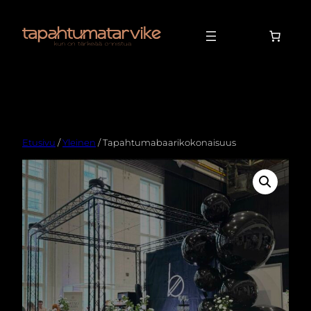
Etusivu
/
Yleinen
/ Tapahtumabaarikokonaisuus