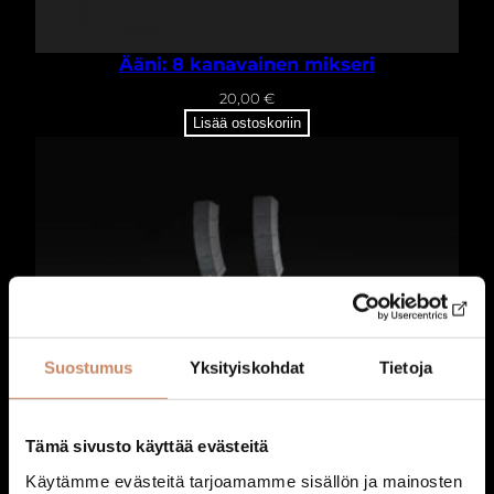
n
a
i
Ääni: 8 kanavainen mikseri
s
20,00
€
u
Lisää ostoskoriin
u
s
m
ä
ä
r
ä
Suostumus
Yksityiskohdat
Tietoja
Tämä sivusto käyttää evästeitä
Käytämme evästeitä tarjoamamme sisällön ja mainosten