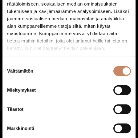
räätälöimiseen, sosiaalisen median ominaisuuksien
tukemiseen ja kävijämäärämme analysoimiseen. Lisäksi
jaamme sosiaalisen median, mainosalan ja analytiikka-
Ääni: Äänentoistopaketti
alan kumppaneillemme tietoja siitä, miten käytät
140,00
€
sivustoamme. Kumppanimme voivat yhdistää näitä
Lisää ostoskoriin
tietoja muihin tietoihin, joita olet antanut heille tai joita on
kerätty, kun olet käyttänyt heidän palvelujaan.
Suostumuksen
Välttämätön
valinta
Mieltymykset
Tilastot
Markkinointi