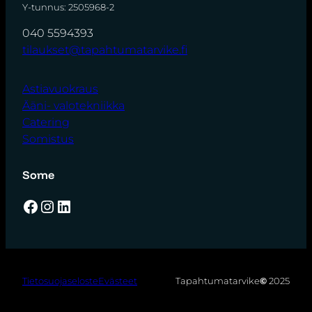
Y-tunnus: 2505968-2
040 5594393
tilaukset@tapahtumatarvike.fi
Astiavuokraus
Ääni- valotekniikka
Catering
Somistus
Some
Facebook
Instagram
LinkedIn
Tietosuojaseloste
Evästeet
Tapahtumatarvike
©
2025