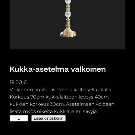
Kukka-asetelma valkoinen
19,00
€
Valkoinen kukka-asetelma kultaisella jalalla.
Korkeus 70cm kukkalaitteen leveys 40cm
kukkien korkeus 30cm. Asetelmaan voidaan
lisätä myös oikeita kukkia ja eri sävyjä.
K
Lisää ostoskoriin
u
k