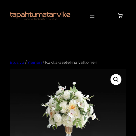
Etusivu
/
Yleinen
/ Kukka-asetelma valkoinen