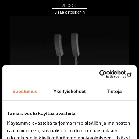
e
20,00
€
n
Lisää ostoskoriin
m
ä
ä
r
ä
Suostumus
Yksityiskohdat
Tietoja
Tämä sivusto käyttää evästeitä
Käytämme evästeitä tarjoamamme sisällön ja mainosten
räätälöimiseen, sosiaalisen median ominaisuuksien
tukemiseen ja kävijämäärämme analysoimiseen. Lisäksi
Ääni: Äänentoistopaketti