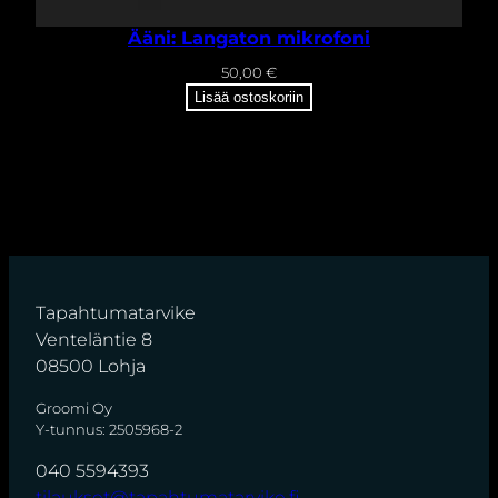
Ääni: Langaton mikrofoni
50,00
€
Lisää ostoskoriin
Tapahtumatarvike
Venteläntie 8
08500 Lohja
Groomi Oy
Y-tunnus: 2505968-2
040 5594393
tilaukset@tapahtumatarvike.fi