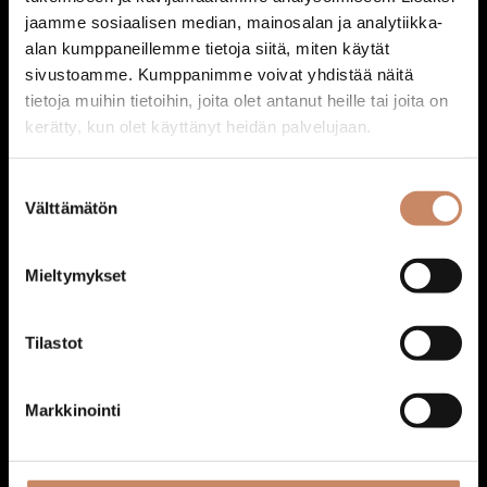
jaamme sosiaalisen median, mainosalan ja analytiikka-
140,00
€
alan kumppaneillemme tietoja siitä, miten käytät
Lisää ostoskoriin
sivustoamme. Kumppanimme voivat yhdistää näitä
tietoja muihin tietoihin, joita olet antanut heille tai joita on
kerätty, kun olet käyttänyt heidän palvelujaan.
Suostumuksen
Välttämätön
valinta
Mieltymykset
Tilastot
Markkinointi