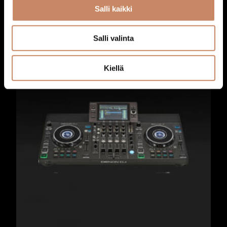
Ääni: Äänentoistopaketti iso
Salli kaikki
220,00
€
Lisää ostoskoriin
Salli valinta
Kiellä