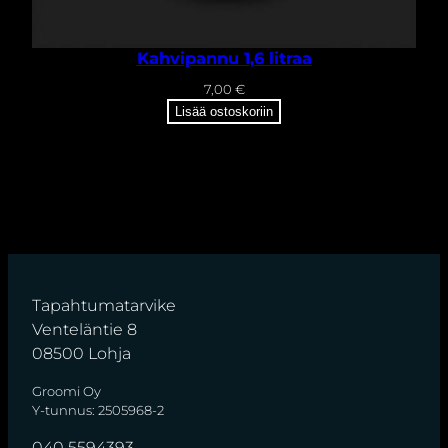
Kahvipannu 1,6 litraa
7,00
€
Lisää ostoskoriin
Tapahtumatarvike
Venteläntie 8
08500 Lohja
Groomi Oy
Y-tunnus: 2505968-2
040 5594393