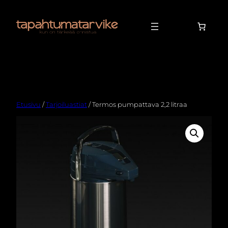
Etusivu
/
Tarjoiluastiat
/ Termos pumpattava 2,2 litraa