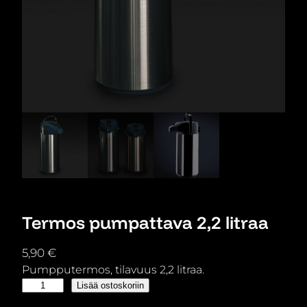
Termos pumpattava 2,2 litraa
5,90
€
Pumpputermos, tilavuus 2,2 litraa.
T
Lisää ostoskoriin
e