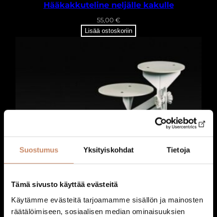
i
Hääkakkuteline neljälle kakulle
t
55,00
€
r
Lisää ostoskoriin
a
a
m
ä
ä
r
ä
Suostumus
Yksityiskohdat
Tietoja
Tämä sivusto käyttää evästeitä
Käytämme evästeitä tarjoamamme sisällön ja mainosten
räätälöimiseen, sosiaalisen median ominaisuuksien