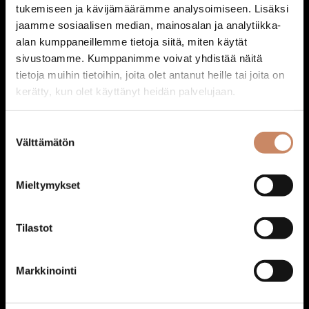
tukemiseen ja kävijämäärämme analysoimiseen. Lisäksi
Hääkakkuteline neljälle kakulle säädettävä
jaamme sosiaalisen median, mainosalan ja analytiikka-
55,00
€
alan kumppaneillemme tietoja siitä, miten käytät
Lisää ostoskoriin
sivustoamme. Kumppanimme voivat yhdistää näitä
tietoja muihin tietoihin, joita olet antanut heille tai joita on
kerätty, kun olet käyttänyt heidän palvelujaan.
Suostumuksen
Välttämätön
valinta
Mieltymykset
Tilastot
Markkinointi