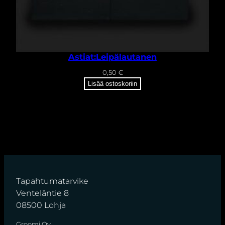
Astiat:Leipälautanen
0,50
€
Lisää ostoskoriin
Tapahtumatarvike
Venteläntie 8
08500 Lohja
Groomi Oy