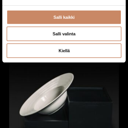
Salli kaikki
Astiat:Jälkiruokalautanen
Salli valinta
0,50
€
Lisää ostoskoriin
Kiellä