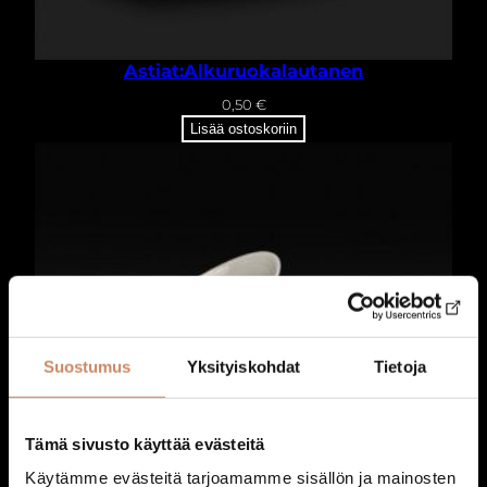
k
a
t
Astiat:Alkuruokalautanen
e
0,50
€
l
Lisää ostoskoriin
a
u
t
a
n
e
n
m
ä
Suostumus
Yksityiskohdat
Tietoja
ä
r
ä
Tämä sivusto käyttää evästeitä
Käytämme evästeitä tarjoamamme sisällön ja mainosten