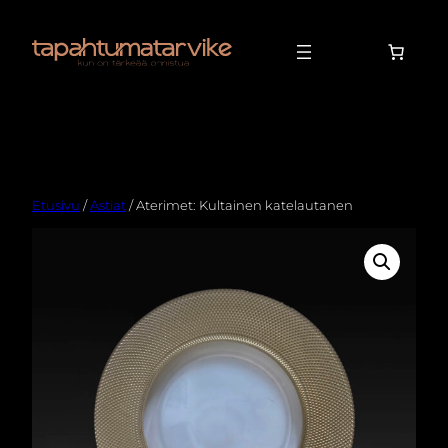
Etusivu
/
Astiat
/ Aterimet: Kultainen katelautanen