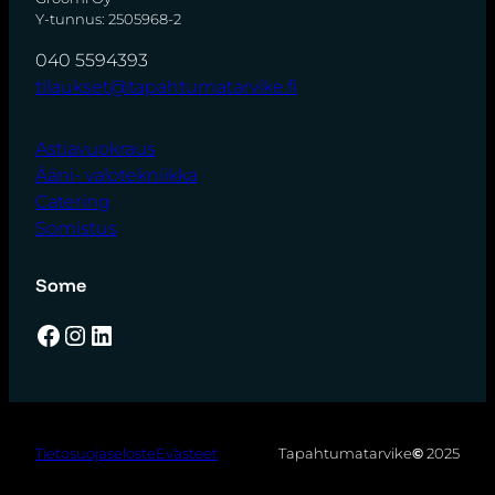
Y-tunnus: 2505968-2
040 5594393
tilaukset@tapahtumatarvike.fi
Astiavuokraus
Ääni- valotekniikka
Catering
Somistus
Some
Facebook
Instagram
LinkedIn
Tietosuojaseloste
Evästeet
Tapahtumatarvike
©
2025