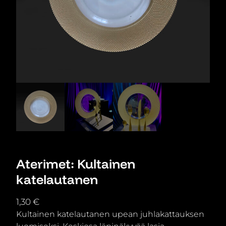
Aterimet: Kultainen
katelautanen
1,30
€
Kultainen katelautanen upean juhlakattauksen